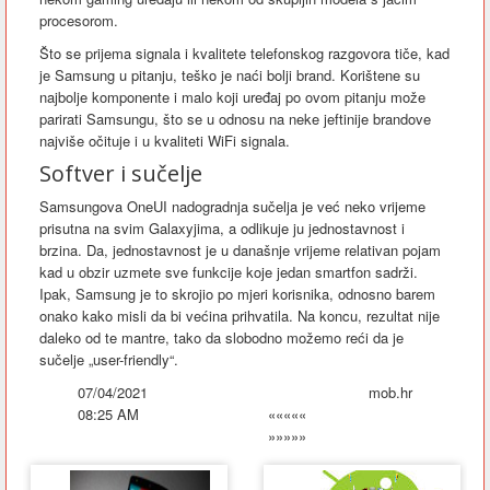
procesorom.
Što se prijema signala i kvalitete telefonskog razgovora tiče, kad
je Samsung u pitanju, teško je naći bolji brand. Korištene su
najbolje komponente i malo koji uređaj po ovom pitanju može
parirati Samsungu, što se u odnosu na neke jeftinije brandove
najviše očituje i u kvaliteti WiFi signala.
Softver i sučelje
Samsungova OneUI nadogradnja sučelja je već neko vrijeme
prisutna na svim Galaxyjima, a odlikuje ju jednostavnost i
brzina. Da, jednostavnost je u današnje vrijeme relativan pojam
kad u obzir uzmete sve funkcije koje jedan smartfon sadrži.
Ipak, Samsung je to skrojio po mjeri korisnika, odnosno barem
onako kako misli da bi većina prihvatila. Na koncu, rezultat nije
daleko od te mantre, tako da slobodno možemo reći da je
sučelje „user-friendly“.
07/04/2021
mob.hr
08:25 AM
«««««
»»»»»