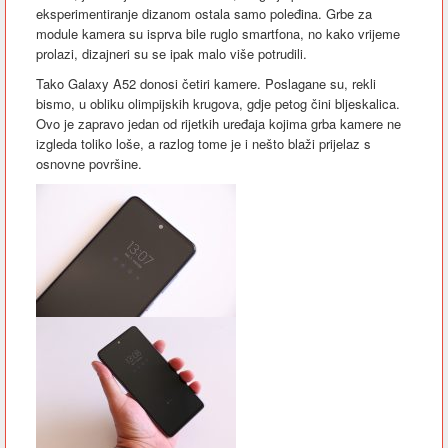
eksperimentiranje dizanom ostala samo poleđina. Grbe za
module kamera su isprva bile ruglo smartfona, no kako vrijeme
prolazi, dizajneri su se ipak malo više potrudili.
Tako Galaxy A52 donosi četiri kamere. Poslagane su, rekli
bismo, u obliku olimpijskih krugova, gdje petog čini bljeskalica.
Ovo je zapravo jedan od rijetkih uređaja kojima grba kamere ne
izgleda toliko loše, a razlog tome je i nešto blaži prijelaz s
osnovne površine.