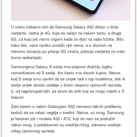
U startu trebamo reći da Samsung Galaxy A52 dolazi u dvije
varijante. Jedna je 4G, koja se nalazi na našem testu, a druga
5G, za koju još nismo sigurni kada će doći na naše tržište. Bilo
kako bilo, veće razlike između njih nema, a s obzirom na
trenutnu situaciju po pitanju 5G mreža, potonja varijanta će malo
kome nedostajati.
Samsungova Galaxy A serija ima potpuno drukčiju logiku
nomenklature od S serije, što često zna zbuniti kupce. Naime,
kod S serije smo navikli da se uvijek radi o top modelima, dok A
serija uvijek donosi uređaje u širem rasponu cjenovnih razreda,
tj. od najpristupačnijih, pa skoro do onih koji se mogu mjeriti s S
klasom.
Zato barem s našim Galaxyjem A52 nemamo takvih problema,
budući da se nalazi negdje u sredini. Naime, uz ovog, Samsung
je lansirao još i modele A32 i A72, koji će nam se pridružiti
nakon ovog, a predstavnici su srednje-nižeg, odnosno srednje-
višeg cjenovnog razreda.