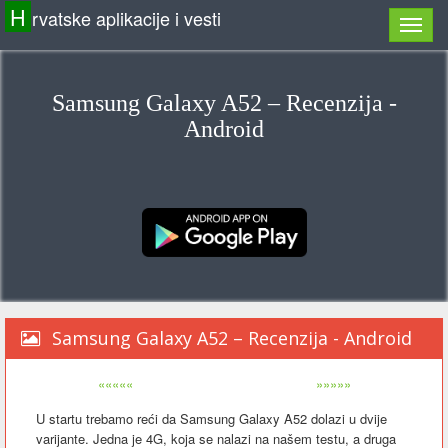
H
rvatske aplikacije i vesti
Samsung Galaxy A52 – Recenzija -
Android
Samsung Galaxy A52 – Recenzija - Android
«««««
»»»»»
U startu trebamo reći da Samsung Galaxy A52 dolazi u dvije
varijante. Jedna je 4G, koja se nalazi na našem testu, a druga