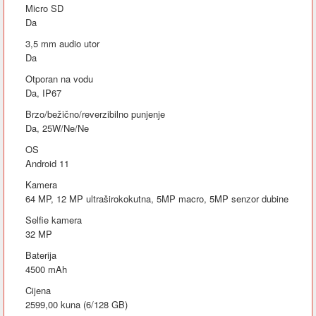
Micro SD
Da
3,5 mm audio utor
Da
Otporan na vodu
Da, IP67
Brzo/bežično/reverzibilno punjenje
Da, 25W/Ne/Ne
OS
Android 11
Kamera
64 MP, 12 MP ultraširokokutna, 5MP macro, 5MP senzor dubine
Selfie kamera
32 MP
Baterija
4500 mAh
Cijena
2599,00 kuna (6/128 GB)