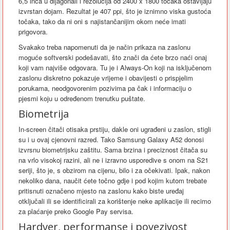
6,5 inča u dijagonali i rezolucija od 2400 x 1800 točaka ostavljaju
izvrstan dojam. Rezultat je 407 ppi, što je iznimno viska gustoća
točaka, tako da ni oni s najistančanijim okom neće imati
prigovora.
Svakako treba napomenuti da je način prikaza na zaslonu
moguće softverski podešavati, što znači da ćete brzo naći onaj
koji vam najviše odgovara. Tu je i Always-On koji na isključenom
zaslonu diskretno pokazuje vrijeme i obavijesti o prispjelim
porukama, neodgovorenim pozivima pa čak i informaciju o
pjesmi koju u određenom trenutku puštate.
Biometrija
In-screen čitači otisaka prstiju, dakle oni ugrađeni u zaslon, stigli
su i u ovaj cjenovni razred. Tako Samsung Galaxy A52 donosi
izvrsnu biometrijsku zaštitu. Sama brzina i preciznost čitača su
na vrlo visokoj razini, ali ne i izravno usporedive s onom na S21
seriji, što je, s obzirom na cijenu, bilo i za očekivati. Ipak, nakon
nekoliko dana, naučit ćete točno gdje i pod kojim kutom trebate
pritisnuti označeno mjesto na zaslonu kako biste uređaj
otključali ili se identificirali za korištenje neke aplikacije ili recimo
za plaćanje preko Google Pay servisa.
Hardver, performanse i povezivost