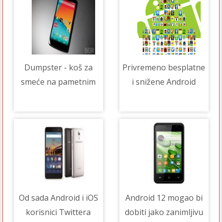
Dumpster - koš za
Privremeno besplatne
smeće na pametnim
i snižene Android
14/04/2021 04:00 AM
09/04/2021 04:15 AM
telefonima s
aplikacije [vol. 198]
Androidom
Od sada Android i iOS
Android 12 mogao bi
korisnici Twittera
dobiti jako zanimljivu