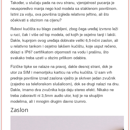
Također, u slučaju pada na ovu stranu, vjerojatnost pucanja je
neusporedivo manja nego kod modela sa staklenom površinom.
Istini za volju, ova površina izgleda relativno jeftino, ali što
očekivati s obzirom na cijenu?
Rubovi kućišta su blago zaobljeni, zbog čega uređaj izvrsno leži
u ruci, čak i više od top modela, od kojih je osjetno tanji i lakši.
Dakle, kupnjom ovog uređaja dobivate veliki 6,5-inčni zaslon, ali
u relativno tankom i osjetno lakšem kućištu, koje usput rečeno,
dolazi s IP67 certifikatom otpornosti na vodu i prašinu, što
svakako treba uzeti u obziro prilikom odabira.
Fizičke tipke se nalaze na pravoj, dakle desnoj strani, dok je
utor za SIM i memorijsku karticu na vrhu kućišta. U sam vrh
prednje površine iznad zaslona vješto je skriven jedan zvučnik
(zajedno sa telefonskom slušalicom), dok se drugi nalazi na dnu.
Dakle, imamo dva zvučnika koja daju stereo efekt. Nikako ne
treba zaboraviti ni 3,5mm audio utor, koji je na skupljim
modelima, ali i mnogim drugim davno izumro.
Zaslon