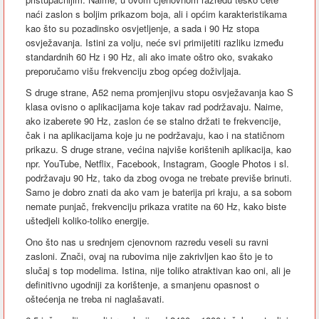
naći zaslon s boljim prikazom boja, ali i općim karakteristikama
kao što su pozadinsko osvjetljenje, a sada i 90 Hz stopa
osvježavanja. Istini za volju, neće svi primijetiti razliku između
standardnih 60 Hz i 90 Hz, ali ako imate oštro oko, svakako
preporučamo višu frekvenciju zbog općeg doživljaja.
S druge strane, A52 nema promjenjivu stopu osvježavanja kao S
klasa ovisno o aplikacijama koje takav rad podržavaju. Naime,
ako izaberete 90 Hz, zaslon će se stalno držati te frekvencije,
čak i na aplikacijama koje ju ne podržavaju, kao i na statičnom
prikazu. S druge strane, većina najviše korištenih aplikacija, kao
npr. YouTube, Netflix, Facebook, Instagram, Google Photos i sl.
podržavaju 90 Hz, tako da zbog ovoga ne trebate previše brinuti.
Samo je dobro znati da ako vam je baterija pri kraju, a sa sobom
nemate punjač, frekvenciju prikaza vratite na 60 Hz, kako biste
uštedjeli koliko-toliko energije.
Ono što nas u srednjem cjenovnom razredu veseli su ravni
zasloni. Znači, ovaj na rubovima nije zakrivljen kao što je to
slučaj s top modelima. Istina, nije toliko atraktivan kao oni, ali je
definitivno ugodniji za korištenje, a smanjenu opasnost o
oštećenja ne treba ni naglašavati.