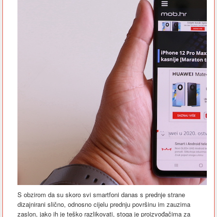
S obzirom da su skoro svi smartfoni danas s prednje strane
dizajnirani slično, odnosno cijelu prednju površinu im zauzima
zaslon, jako ih je teško razlikovati, stoga je proizvođačima za