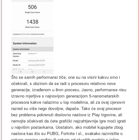
Što se samih performansi tiče, one su na visini kakvu smo i
očekivali, s obzirom da se radi o procesoru relativno nove
generacije, izrađenom u 8nm procesu. Jasno, performanse nisu
izravno mjerljive s najnovijom generacijom 5-nanometarskih
procesora kakve nalazimo u top modelima, ali za ovaj cjenovni
razred su više nego dovoljne, dapače. Tako će ovaj procesor
bez problema pokrenuti doslovno naslove iz Play trgovine, ali
nemojte očekivati da ćete grafički najzahtjevnije igre moći igrati
u najvišim postavkama. Uostalom, ako mobitel kupujete zbog
naslova kao što su PUBG, Fortnite i sl., svakako razmislite o
nekom gaming uređaju ili nekom od skupljih modela s jačim