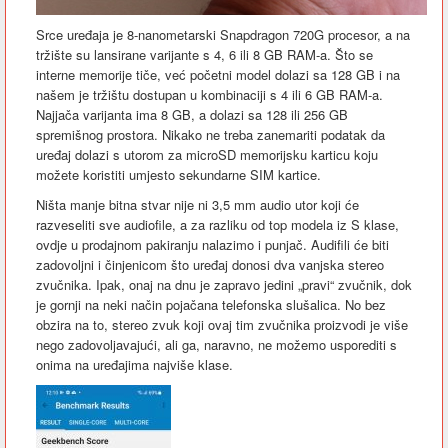
Srce uređaja je 8-nanometarski Snapdragon 720G procesor, a na
tržište su lansirane varijante s 4, 6 ili 8 GB RAM-a. Što se
interne memorije tiče, već početni model dolazi sa 128 GB i na
našem je tržištu dostupan u kombinaciji s 4 ili 6 GB RAM-a.
Najjača varijanta ima 8 GB, a dolazi sa 128 ili 256 GB
spremišnog prostora. Nikako ne treba zanemariti podatak da
uređaj dolazi s utorom za microSD memorijsku karticu koju
možete koristiti umjesto sekundarne SIM kartice.
Ništa manje bitna stvar nije ni 3,5 mm audio utor koji će
razveseliti sve audiofile, a za razliku od top modela iz S klase,
ovdje u prodajnom pakiranju nalazimo i punjač. Audifili će biti
zadovoljni i činjenicom što uređaj donosi dva vanjska stereo
zvučnika. Ipak, onaj na dnu je zapravo jedini „pravi“ zvučnik, dok
je gornji na neki način pojačana telefonska slušalica. No bez
obzira na to, stereo zvuk koji ovaj tim zvučnika proizvodi je više
nego zadovoljavajući, ali ga, naravno, ne možemo usporediti s
onima na uređajima najviše klase.