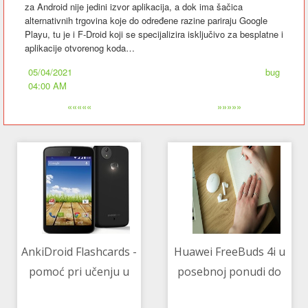
za Android nije jedini izvor aplikacija, a dok ima šačica
alternativnih trgovina koje do određene razine pariraju Google
Playu, tu je i F-Droid koji se specijalizira isključivo za besplatne i
aplikacije otvorenog koda…
05/04/2021
bug
04:00 AM
«««««
»»»»»
AnkiDroid Flashcards -
Huawei FreeBuds 4i u
pomoć pri učenju u
posebnoj ponudi do
06/04/2021 04:10 AM
09/04/2021 02:17 AM
vidu virtualnih kartica
kraja travnja