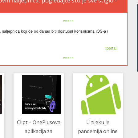
h naljepnica, pogledajte što je sve stiglo -
»»»»»
 naljepnica koji će od danas biti dostupni korisnicima iOS-a i
tportal
»»»»»
Clipt – OnePlusova
U tijeku je
aplikacija za
pandemija online