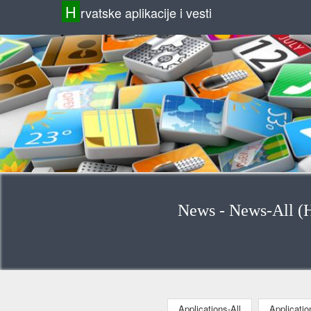
H
rvatske aplikacije i vesti
News - News-All (H
Applications-All
Applicati