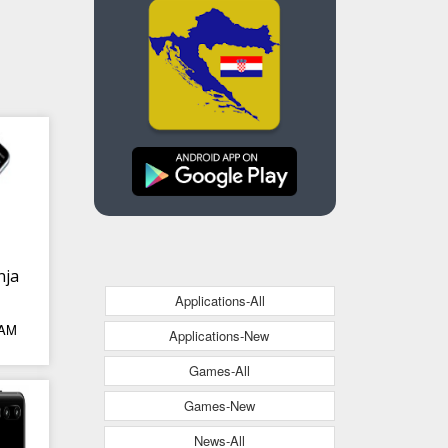
nja
Applications-All
 AM
eg
Applications-New
oće
Games-All
Games-New
News-All