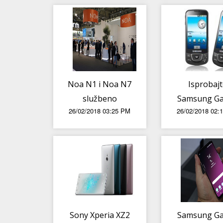
Noa N1 i Noa N7
Isprobaj
službeno
Samsung Ga
26/02/2018 03:25 PM
26/02/2018 02:
predstavljeni na
S9/S9+ 
MWC-u u
zagrebač
Barceloni
Arena Cen
Sony Xperia XZ2
Samsung Ga