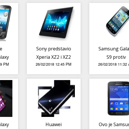
te
Sony predstavio
Samsung Gala
laxy
Xperia XZ2 i XZ2
S9 protiv
19 PM
26/02/2018 12:45 PM
26/02/2018 11:32
u
Compact
iPhonea X -
kom
flagshipe
Sličnosti i razl
tru
laxy
Huawei
Ovo je Samsu