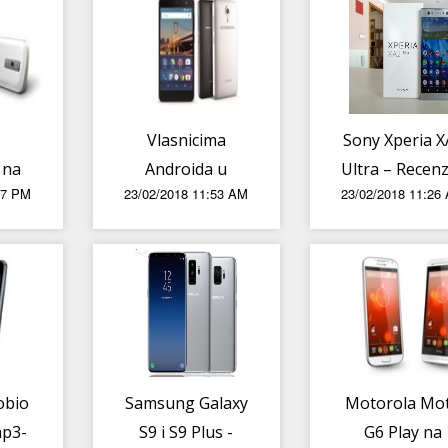
Vlasnicima
Sony Xperia X
 na
Androida u
Ultra – Recenz
27 PM
23/02/2018 11:53 AM
23/02/2018 11:26
tu
Hrvatskoj prijeti
utem
nova opasnost
skrivena u -
besplatnim
aplikacijama
obio
Samsung Galaxy
Motorola Mo
mp3-
S9 i S9 Plus -
G6 Play na