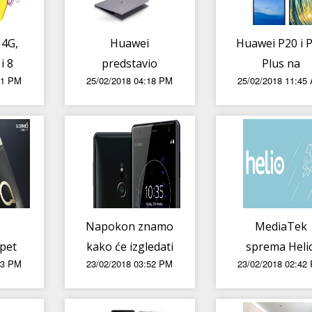
 4G,
Huawei
Huawei P20 i 
 i 8
predstavio
Plus na
31 PM
25/02/2018 04:18 PM
25/02/2018 11:45
žbeno
MateBook X Pro,
službenim
eni
MediaPad M5 i
renderima
5G CPE
Napokon znamo
MediaTek
 pet
kako će izgledati
sprema Heli
33 PM
23/02/2018 03:52 PM
23/02/2018 02:42
fona
Sony Xperia XZ2
P60 za MW