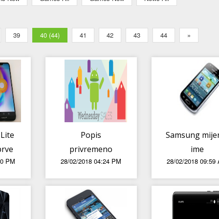
39
40 (44)
41
42
43
44
»
Lite
Popis
Samsung mije
prve
privremeno
ime
00 PM
28/02/2018 04:24 PM
28/02/2018 09:59
je
besplatnih i
najpopularnij
aplikacija sa
smartfona, h
sniženom
li se doista
cijenom u
ovako zvati