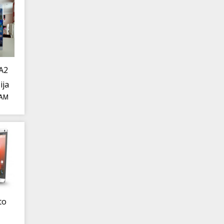
A2
ija
 AM
to