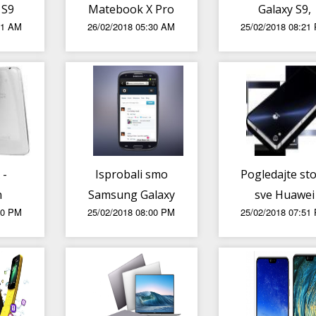
 S9
Matebook X Pro
Galaxy S9,
01 AM
26/02/2018 05:30 AM
25/02/2018 08:21
vi
s 3K FullView
znamo i kad
deo]
zaslonom na
dolazi u
dodir
Hrvatsku
 -
Isprobali smo
Pogledajte sto
n
Samsung Galaxy
sve Huawei
00 PM
25/02/2018 08:00 PM
25/02/2018 07:51
i
S9 i S9+, a i
predstavio 
GO
Samsungove
Barceloni
animirane
emojie također...