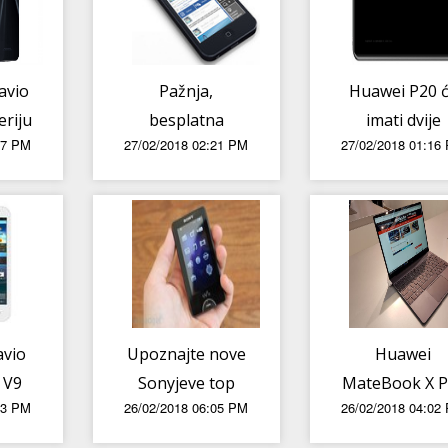
Google Play
trgovini
avio
Pažnja,
Huawei P20 
eriju
besplatna
imati dvije
47 PM
27/02/2018 02:21 PM
27/02/2018 01:16
aplikacija za
kamere, a P2
iPhone se
Plus tri
naknadno
naplaćuje
avio
Upoznajte nove
Huawei
 V9
Sonyjeve top
MateBook X P
53 PM
26/02/2018 06:05 PM
26/02/2018 04:02
ne
modele
– prvi dojmo
ase
smartfona