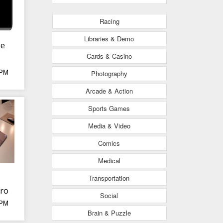
Racing
Libraries & Demo
će
Cards & Casino
 PM
Photography
0
Arcade & Action
Sports Games
Media & Video
Comics
Medical
Transportation
ro
Social
 PM
vi
Brain & Puzzle