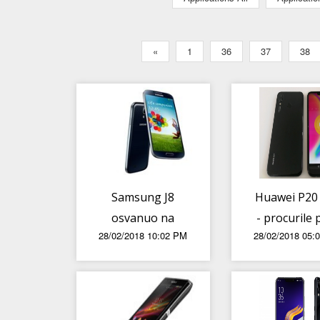
«
1
36
37
38
Samsung J8
Huawei P20 
osvanuo na
- procurile 
28/02/2018 10:02 PM
28/02/2018 05:
Geekbenchu
fotografi