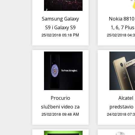
Samsung Galaxy
Nokia 8810
S9 i Galaxy S9
1, 6, 7 Plus
25/02/2018 05:18 PM
25/02/2018 04:
Plus službeno
Sirocco slu
predstavljeni
predstavlj
Procurio
Alcatel
službeni video za
predstavio
25/02/2018 09:48 AM
24/02/2018 07:
Samsung Galaxy
novih smart
S9 i S9+