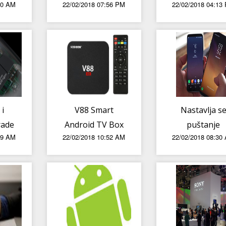
00 AM
22/02/2018 07:56 PM
22/02/2018 04:13
elom
poznate cijene
Geekbench
i
V88 Smart
Nastavlja s
rade
Android TV Box
puštanje
39 AM
22/02/2018 10:52 AM
22/02/2018 08:30
7 nm
u Tomtopu za
nadogradnje 
 s
samo 26,99
Android 8.0 O
 5G;
dolara
za Samsun
de
Galaxy S8 i S
 u
Plus
10