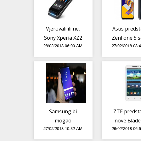
Vjerovali ili ne,
Asus predst
Sony Xperia XZ2
ZenFone 5 s
28/02/2018 06:00 AM
27/02/2018 08:
i XZ2 Compact
konačno imaju
novi form factor
- evo prvih
dojmova
Samsung bi
ZTE predst
mogao
nove Blade
27/02/2018 10:32 AM
26/02/2018 06:
promijeniti ime
smartpho
Galaxy S seriji
srednje kl