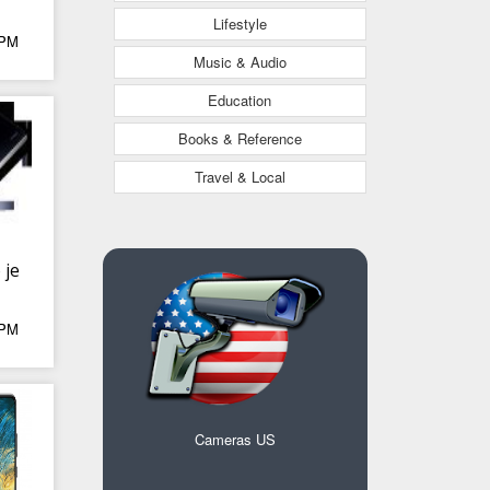
Lifestyle
 PM
a
Music & Audio
Education
Books & Reference
Travel & Local
 je
 PM
u
Cameras US