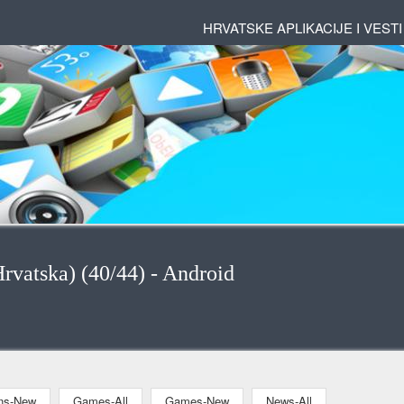
HRVATSKE APLIKACIJE I VESTI
rvatska) (40/44) - Android
ons-New
Games-All
Games-New
News-All