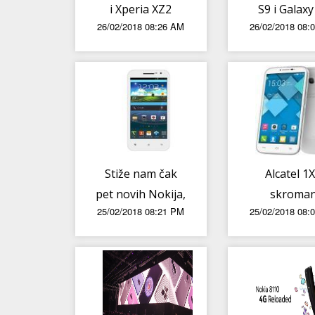
i Xperia XZ2
S9 i Galaxy
26/02/2018 08:26 AM
26/02/2018 08:
Compact –
Plus – Pr
službeno
dojmovi [Vi
predstavljeni
[Dopuna –
fotografije
uživo]
Stiže nam čak
Alcatel 1X
pet novih Nokija,
skroma
25/02/2018 08:21 PM
25/02/2018 08:
evo detalja
hardver 
Android 